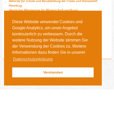
Behörde für Schule und Berufsbildung der Freien und Hansestadt
Hamburg
Hessisches Ministerium für Wissenschaft und Kunst
Niedersächsisches Kultusministerium
Ministerium für Schule und Weiterbildung des Landes Nordrhein-
Diese Website verwendet Cookies und
Westfalen
Google Analytics, um unser Angebot
Ministerium für Bildung, Wissenschaft und Kultur Mecklenburg-
Vorpommern
kontinuierlich zu verbessern. Durch die
Sächsisches Staatsministerium für Kultus
weitere Nutzung der Website stimmen Sie
Kultusministerium des Landes Sachsen-Anhalt
der Verwendung der Cookies zu. Weitere
Ministerium für Schule und Berufsbildung des Landes Schleswig-
Holstein
Informationen dazu finden Sie in unserer
Datenschutzerklärung
Verstanden
INSTAGRAM
NEWSARCHIV
KONTAKT
LINKEDIN
ALUMNIVEREIN
IMPRESSUM & DISCLAIMER
FAQS
PRESSE
DATENSCHUTZ­ERKLÄRUNG