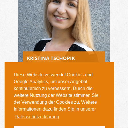
KRISTINA TSCHOPIK
Projektleitung Netzwerk
Diese Website verwendet Cookies und
TEL. 030 278906 - 27
Google Analytics, um unser Angebot
k.tschopik@sdw.org
kontinuierlich zu verbessern. Durch die
weitere Nutzung der Website stimmen Sie
der Verwendung der Cookies zu. Weitere
Informationen dazu finden Sie in unserer
Datenschutzerklärung