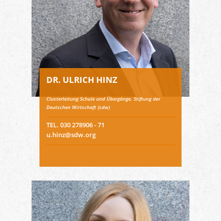
DR. ULRICH HINZ
Clusterleitung Schule und Übergänge, Stiftung der
Deutschen Wirtschaft (sdw)
TEL. 030 278906 - 71
u.hinz@sdw.org