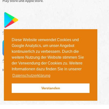
Play Store und Apple Store.
Google Play Store
Diese Website verwendet Cookies und
Google Analytics, um unser Angebot
kontinuierlich zu verbessern. Durch die
weitere Nutzung der Website stimmen Sie
App Store
der Verwendung der Cookies zu. Weitere
Informationen dazu finden Sie in unserer
Hier geht es zur
webbasierten Version
.
Datenschutzerklärung
Verstanden